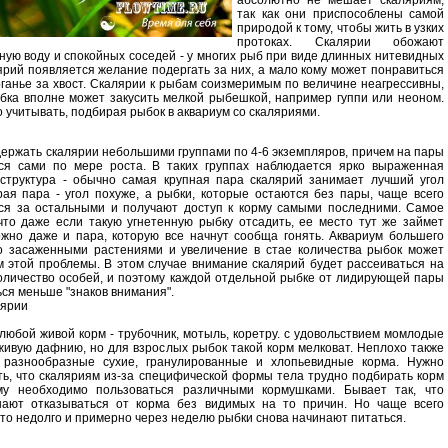
абсолютно не мешает скаляриям,
так как они приспособлены самой
природой к тому, чтобы жить в узких
протоках. Скалярии обожают
ную воду и спокойных соседей - у многих рыб при виде длинных нитевидных
ярий появляется желание подергать за них, а мало кому может понравиться
ганье за хвост. Скалярии к рыбам соизмеримым по величине неагрессивны,
бка вполне может закусить мелкой рыбешкой, например гуппи или неоном.
 учитывать, подбирая рыбок в аквариум со скаляриями.
держать скалярии небольшими группами по 4-6 экземпляров, причем на пары
ся сами по мере роста. В таких группах наблюдается ярко выраженная
 структура - обычно самая крупная пара скалярий занимает лучший угол
рая пара - угол похуже, а рыбки, которые остаются без пары, чаще всего
тся за остальными и получают доступ к корму самыми последними. Самое
что даже если такую угнетенную рыбку отсадить, ее место тут же займет
ожно даже и пара, которую все начнут сообща гонять. Аквариум большего
то засаженными растениями и увеличение в стае количества рыбок может
 этой проблемы. В этом случае внимание скалярий будет рассеиваться на
личество особей, и поэтому каждой отдельной рыбке от лидирующей пары
ься меньше "знаков внимания".
лярии
любой живой корм - трубочник, мотыль, коретру. с удовольствием момлодые
живую дафнию, но для взрослых рыбок такой корм мелковат. Неплохо также
 разнообразные сухие, гранулированные и хлопьевидные корма. Нужно
ть, что скаляриям из-за специфической формы тела трудно подбирать корм
му необходимо пользоваться различными кормушками. Бывает так, что
нают отказываться от корма без видимых на то причин. Но чаще всего
то недолго и примерно через неделю рыбки снова начинают питаться.