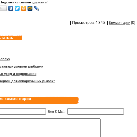
Поделись со своими друзьями!
ся…
|
Просмотров: 4 345
|
[0]
Комментарии
статьи:
репаху
за аквариумными рыбками
ы: уход и содержание
рацион для аквариумных рыбок?
ие комментария
Ваш E-Mail: