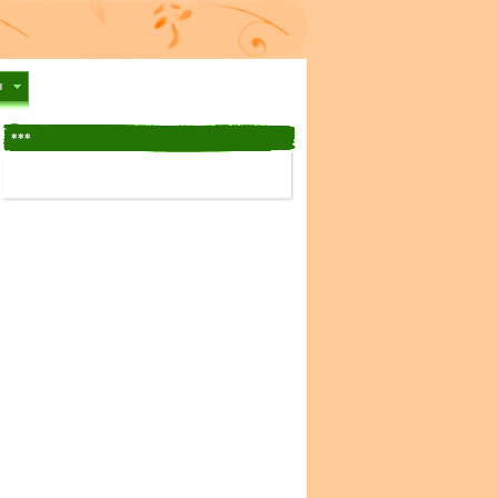
я
***