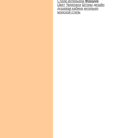
Стили интерьера
Фэншуй
Цвет
Черепахи
Шторы
дизайн
душевая кабина
интерьер
морской стиль