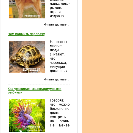
лайка ярко-
рыжего
окраса
издавна
известна
финским охотникам. В прежние века
Читать дальше...
она была обычной дворовой
собакой сельских жителей
Чем кормить черепаху
Финляндии, особенно ее северных
районов. Финские лайки обычно
Напрасно
привязаны к своему...
многие
люди
считают,
что
черепахи,
живущие
домашних
условиях,
чем-то отличаются от других
Читать дальше...
домашних животных, просто люди
мало знают об особенностях их
Как ухаживать за аквариумными
содержания и ухода, а также, чем
рыбками
кормят черепах, этих
замечательных домашних
Говорят,
любимцев...
что можно
бесконечно
долго
смотреть
на огонь.
Не менее