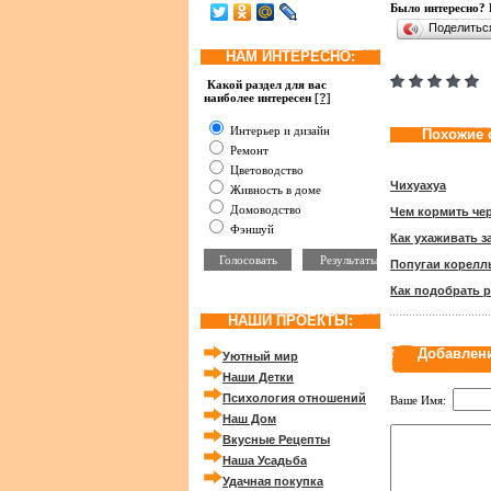
Было интересно? 
Поделить
НАМ ИНТЕРЕСНО:
Какой раздел для вас
наиболее интересен
[?]
Интерьер и дизайн
Похожие 
Ремонт
Цветоводство
Чихуахуа
Живность в доме
Домоводство
Чем кормить че
Фэншуй
Как ухаживать 
Попугаи корелл
Как подобрать 
НАШИ ПРОЕКТЫ:
Добавлен
Уютный мир
Наши Детки
Психология отношений
Ваше Имя:
Наш Дом
Вкусные Рецепты
Наша Усадьба
Удачная покупка