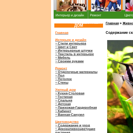
Интерьер и дизайн
Ремонт
Цвет
»
Главная
Живно
ДОМ
Содержание ск
Главная
Интерьер и дизайн
~ Стили интерьера
~ Цвет и Свет
~ Интерьерные штучки
~ Текстиль в интерьере
~ Мебель
~ Своими руками
Ремонт
~ Отделочные материалы
~ Пол
~ Потолок
~ Стены
Уютный дом
~ Кухня-Столовая
~ Гостиная
~ Спальня
~ Детская
~ Прихожая-Гардеробная
~ Кабинет
~ Ванная-Санузел
Цветоводство
~ Содержание и уход
~ Декоративноцветущие
растения