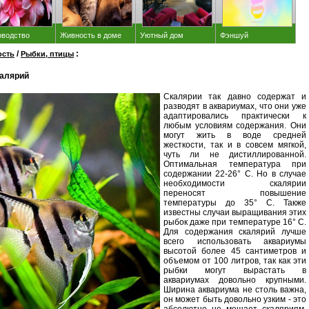
оводство
Живность в доме
Уютный дом
Фэншуй
/
:
сть
Рыбки, птицы
алярий
Скалярии так давно содержат и
разводят в аквариумах, что они уже
адаптировались практически к
любым условиям содержания. Они
могут жить в воде средней
жесткости, так и в совсем мягкой,
чуть ли не дистиллированной.
Оптимальная температура при
содержании 22-26° С. Но в случае
необходимости скалярии
переносят повышение
температуры до 35° С. Также
известны случаи выращивания этих
рыбок даже при температуре 16° С.
Для содержания скалярий лучше
всего использовать аквариумы
высотой более 45 сантиметров и
объемом от 100 литров, так как эти
рыбки могут вырастать в
аквариумах довольно крупными.
Ширина аквариума не столь важна,
он может быть довольно узким - это