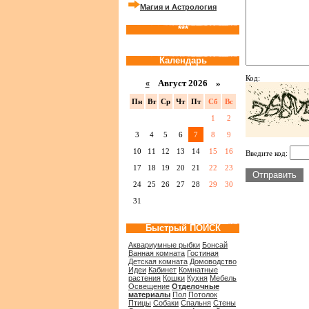
Магия и Астрология
***
Календарь
Код:
Август 2026 »
«
Пн
Вт
Ср
Чт
Пт
Сб
Вс
1
2
3
4
5
6
7
8
9
10
11
12
13
14
15
16
Введите код:
17
18
19
20
21
22
23
24
25
26
27
28
29
30
31
Быстрый ПОИСК
Аквариумные рыбки
Бонсай
Ванная комната
Гостиная
Детская комната
Домоводство
Идеи
Кабинет
Комнатные
растения
Кошки
Кухня
Мебель
Освещение
Отделочные
материалы
Пол
Потолок
Птицы
Собаки
Спальня
Стены