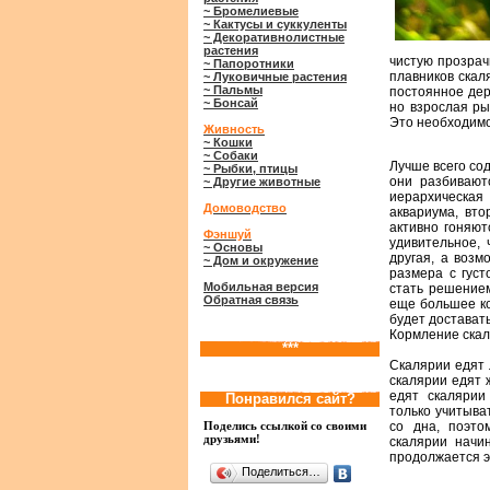
~ Бромелиевые
~ Кактусы и суккуленты
~ Декоративнолистные
растения
чистую прозрач
~ Папоротники
плавников скал
~ Луковичные растения
~ Пальмы
постоянное дер
~ Бонсай
но взрослая ры
Это необходимо
Живность
~ Кошки
~ Собаки
Лучше всего со
~ Рыбки, птицы
они разбивают
~ Другие животные
иерархическая
Домоводство
аквариума, вто
активно гоняю
Фэншуй
удивительное, 
~ Основы
другая, а возм
~ Дом и окружение
размера с гус
Мобильная версия
стать решением
Обратная связь
еще большее ко
будет достават
Кормление ска
***
Скалярии едят 
скалярии едят 
едят скалярии
Понравился сайт?
только учитыва
со дна, поэто
Поделись ссылкой со своими
друзьями!
скалярии начи
продолжается э
Поделиться…