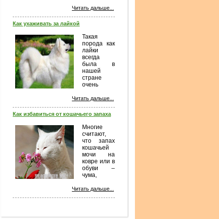
завораживающее зрелище –
Читать дальше...
скользящие в воде рыбки, за ними
можно наблюдать часами, и это не
Как ухаживать за лайкой
надоедает. Кроме того,
общеизвестно...
Такая
порода как
лайки
всегда
была в
нашей
стране
очень
Читать дальше...
популярной. Считается что эти
Как избавиться от кошачьего запаха
собаки – одни из наиболее
неприхотливых. При этом они
Многие
довольно умные, добрые, активные
считают,
и послушные. Из-за своей
что запах
конституции, лайкам просто
кошачьей
необходимо...
мочи на
ковре или в
обуви –
чума,
избавиться
от которой
Читать дальше...
просто невозможно. Почему же так
много людей не любят кошек,
только из-за сопутствующего им
запаха, ведь...