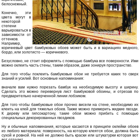
белоснежный.
Конечно, эти
цвета могут в
некоторой
степени
варьироваться в
зависимости от
оттенков.
Например,
коричневый цвет бамбуковых обоев может быть и в вариациях медного,
бордо, или золотисто — коричневого.
Безусловно, не стоит оформлять с помощью бамбука все поверхности. Ими
можно оклеить часть стены, таким образом, даже зонируя пространство.
Для того чтобы поклеить бамбуковые обои не требуется каких то сверх
знаний и усилий. Вот основные напоминания:
вначале вам нужно порезать бамбук на необходимую высоту и ширину.
Сделать это можно перевернув лист бамбуковой обоины, и отрезав по
предварительно начерченной линии лобзиком.
Для того чтобы бамбуковые обои прочно висели на стене, необходимо их
клеить на клей для тяжелых обоев. Также можно примерить жидкие гвозди.
К дереву или гипсокартону, такие обои можно прибить с помощью
специальных декорированных гвоздиков.
Ну и обычные напоминания, которые касаются в принципе оклейки обоев
из любого материала: поверхность, на которую клеятся обои, должна быть
сухой и ровной. На ней не должно быть краски или штукатурки которая вот
вот отпадет.