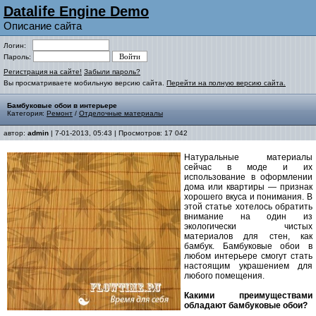
Datalife Engine Demo
Описание сайта
Логин:
Пароль:
Регистрация на сайте!
Забыли пароль?
Вы просматриваете мобильную версию сайта.
Перейти на полную версию сайта.
Бамбуковые обои в интерьере
Категория:
Ремонт
/
Отделочные материалы
автор:
admin
| 7-01-2013, 05:43 | Просмотров: 17 042
Натуральные материалы
сейчас в моде и их
использование в оформлении
дома или квартиры — признак
хорошего вкуса и понимания. В
этой статье хотелось обратить
внимание на один из
экологически чистых
материалов для стен, как
бамбук. Бамбуковые обои в
любом интерьере смогут стать
настоящим украшением для
любого помещения.
Какими преимуществами
обладают бамбуковые обои?