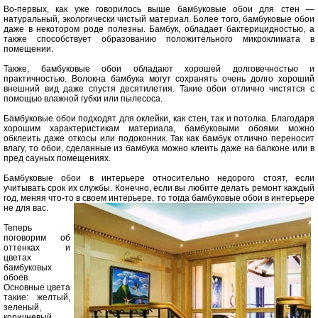
Во-первых, как уже говорилось выше бамбуковые обои для стен —
натуральный, экологически чистый материал. Более того, бамбуковые обои
даже в некотором роде полезны
.
Бамбук, обладает бактерицидностью, а
также способствует образованию положительного микроклимата в
помещении.
Также, бамбуковые обои обладают хорошей долговечностью и
практичностью. Волокна бамбука могут сохранять очень долго хороший
внешний вид даже спустя десятилетия. Такие обои отлично чистятся с
помощью влажной губки или пылесоса.
Бамбуковые обои подходят для оклейки, как стен, так и потолка. Благодаря
хорошим характеристикам материала, бамбуковыми обоями можно
обклеить даже откосы или подоконник. Так как бамбук отлично переносит
влагу, то обои, сделанные из бамбука можно клеить даже на балконе или в
пред сауных помещениях.
Бамбуковые обои в интерьере относительно недорого стоят, если
учитывать срок их службы. Конечно, если вы любите делать ремонт каждый
год, меняя что-то в своем интерьере, то тогда бамбуковые обои в интерьере
не для вас.
Теперь
поговорим об
оттенках и
цветах
бамбуковых
обоев.
Основные цвета
такие: желтый,
зеленый,
коричневый,