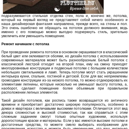
подразумевается стильная отделка стен, пола и, конечно же, потолка,
который на первый взгляд не представляет собой ничего особенного и
наша дизайнерская фантазия направлена, прежде всего, на стены и пол.
Это очень ошибочно не обращать на потолок должного внимания, ведь
именно с его помощью можно выгодно подчеркнуть стиль, зрительно
увеличить или уменьшить помещение.
Ремонт начинаем с потолка
При проведении ремонта потолок в основном окрашивается в классический
белый цвет или оклеивается обоями, но дизайн потолка с использованием
современных материалов может быть разнообразным
.
Белый потолок с
классической люстрой отходит на второй план, ему на смену приходят
многоуровневые конструкции и подвесные потолки с большим количеством
небольших светильников и ламп. Теперь потолки могут стать украшением
интерьера кухни, спальни, гостиной и детской. Если для вас неприемлемы
громоздкие конструкции из-за низкого потолка, то можно отдекорировать их
элементами лепнины, которые нисколько не уменьшат высоту потолка, а,
наоборот, сделают помещение более объемным при правильном
расположении лепных элементов.
Такой дизайн потолков, как роспись также возвращается из античного
времени и приобретает достаточно широкую популярность, особенно в
домах и квартирах с величавыми высокими потолками. Отличается этот вид
декора сложностью и высокой стоимостью, так как справиться с этим
сложным заданием смогут только опытные художники, используя
дорогостоящие краски и материалы. Если у вас имеются высокие потолки и
достаточные средства, то можете смело выбирать изображение для
произведения искусства и можете быть уверенными, что ваш интерьер