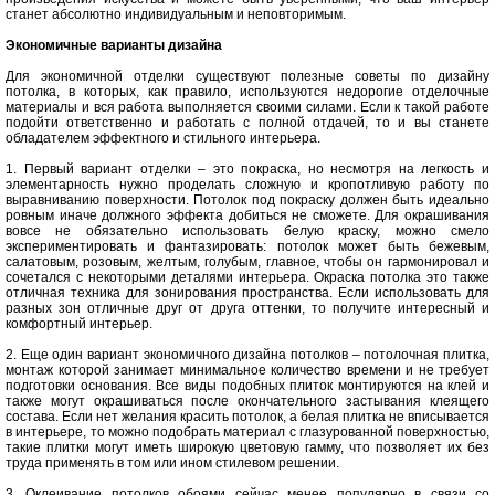
станет абсолютно индивидуальным и неповторимым.
Экономичные варианты дизайна
Для экономичной отделки существуют полезные советы по дизайну
потолка, в которых, как правило, используются недорогие отделочные
материалы и вся работа выполняется своими силами. Если к такой работе
подойти ответственно и работать с полной отдачей, то и вы станете
обладателем эффектного и стильного интерьера.
1. Первый вариант отделки – это покраска, но несмотря на легкость и
элементарность нужно проделать сложную и кропотливую работу по
выравниванию поверхности. Потолок под покраску должен быть идеально
ровным иначе должного эффекта добиться не сможете. Для окрашивания
вовсе не обязательно использовать белую краску, можно смело
экспериментировать и фантазировать: потолок может быть бежевым,
салатовым, розовым, желтым, голубым, главное, чтобы он гармонировал и
сочетался с некоторыми деталями интерьера. Окраска потолка это также
отличная техника для зонирования пространства. Если использовать для
разных зон отличные друг от друга оттенки, то получите интересный и
комфортный интерьер.
2. Еще один вариант экономичного дизайна потолков – потолочная плитка,
монтаж которой занимает минимальное количество времени и не требует
подготовки основания. Все виды подобных плиток монтируются на клей и
также могут окрашиваться после окончательного застывания клеящего
состава. Если нет желания красить потолок, а белая плитка не вписывается
в интерьере, то можно подобрать материал с глазурованной поверхностью,
такие плитки могут иметь широкую цветовую гамму, что позволяет их без
труда применять в том или ином стилевом решении.
3. Оклеивание потолков обоями сейчас менее популярно в связи со