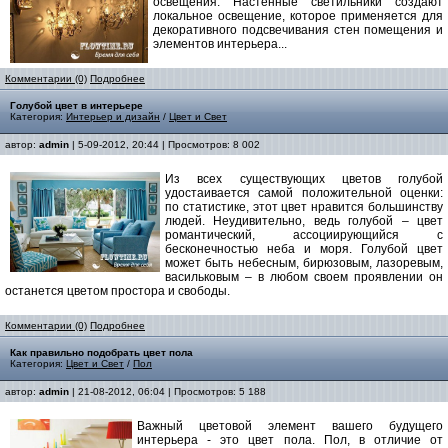
освещения. Настенные светильники создают
локальное освещение, которое применяется для
декоративного подсвечивания стен помещения и
элементов интерьера...
Комментарии (0)
Подробнее
Голубой цвет в интерьере
Категория:
Интерьер и дизайн
/
Цвет и Свет
автор:
admin
| 5-09-2012, 20:44 | Просмотров: 8 002
Из всех существующих цветов голубой
удостаивается самой положительной оценки:
по статистике, этот цвет нравится большинству
людей. Неудивительно, ведь голубой – цвет
романтический, ассоциирующийся с
бесконечностью неба и моря. Голубой цвет
может быть небесным, бирюзовым, лазоревым,
васильковым – в любом своем проявлении он
останется цветом простора и свободы.
Комментарии (0)
Подробнее
Как правильно подобрать цвет пола
Категория:
Цвет и Свет
/
Пол
автор:
admin
| 21-08-2012, 06:04 | Просмотров: 5 188
Важный цветовой элемент вашего будущего
интерьера - это цвет пола. Пол, в отличие от