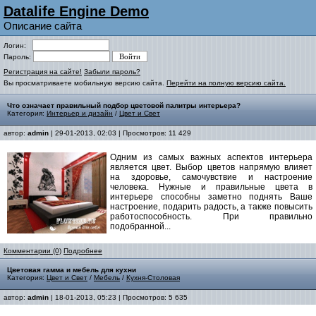
Datalife Engine Demo
Описание сайта
Логин:
Пароль:
Регистрация на сайте!
Забыли пароль?
Вы просматриваете мобильную версию сайта.
Перейти на полную версию сайта.
Что означает правильный подбор цветовой палитры интерьера?
Категория:
Интерьер и дизайн
/
Цвет и Свет
автор:
admin
| 29-01-2013, 02:03 | Просмотров: 11 429
Одним из самых важных аспектов интерьера
является цвет. Выбор цветов напрямую влияет
на здоровье, самочувствие и настроение
человека. Нужные и правильные цвета в
интерьере способны заметно поднять Ваше
настроение, подарить радость, а также повысить
работоспособность. При правильно
подобранной...
Комментарии (0)
Подробнее
Цветовая гамма и мебель для кухни
Категория:
Цвет и Свет
/
Мебель
/
Кухня-Столовая
автор:
admin
| 18-01-2013, 05:23 | Просмотров: 5 635