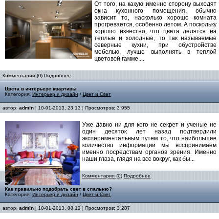
От того, на какую именно сторону выходят
окна кухонного помещения, обычно
зависит то, насколько хорошо комната
прогревается, особенно летом. А поскольку
хорошо известно, что цвета делятся на
теплые и холодные, то так называемые
северные кухни, при обустройстве
мебелью, лучше выполнять в теплой
цветовой гамме....
Комментарии (0)
Подробнее
Цвета в интерьере квартиры
Категория:
Интерьер и дизайн
/
Цвет и Свет
автор:
admin
| 10-01-2013, 23:13 | Просмотров: 3 955
Уже давно ни для кого не секрет и ученые не
один десяток лет назад подтвердили
экспериментальным путем то, что наибольшее
количество информации мы воспринимаем
именно посредствам органов зрения. Именно
наши глаза, глядя на все вокруг, как бы...
Комментарии (0)
Подробнее
Как правильно подобрать свет в спальню?
Категория:
Интерьер и дизайн
/
Цвет и Свет
автор:
admin
| 10-01-2013, 08:12 | Просмотров: 3 287