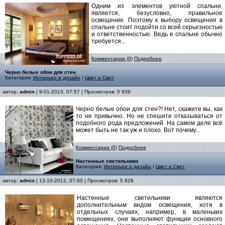
Одним из элементов уютной спальни,
является, безусловно, правильное
освещение. Поэтому к выбору освещения в
спальне стоит подойти со всей серьезностью
и ответственностью. Ведь в спальне обычно
требуется...
Комментарии (0)
Подробнее
Черно белые обои для стен
Категория:
Интерьер и дизайн
/
Цвет и Свет
автор:
admin
| 9-01-2013, 07:57 | Просмотров: 5 939
Черно белые обои для стен?! Нет, скажите вы, как
то не привычно. Но не спешите отказываться от
подобного рода предложений. На самом деле всё
может быть не так уж и плохо. Вот почему...
Комментарии (0)
Подробнее
Настенные светильники
Категория:
Интерьер и дизайн
/
Цвет и Свет
автор:
admin
| 13-10-2012, 07:00 | Просмотров: 5 629
Настенные светильники являются
дополнительным видом освещения, хотя в
отдельных случаях, например, в маленьких
помещениях, они выполняют функции основного