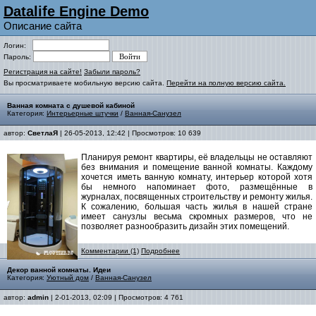
Datalife Engine Demo
Описание сайта
Логин:
Пароль:
Регистрация на сайте!
Забыли пароль?
Вы просматриваете мобильную версию сайта.
Перейти на полную версию сайта.
Ванная комната с душевой кабиной
Категория:
Интерьерные штучки
/
Ванная-Санузел
автор:
СветлаЯ
| 26-05-2013, 12:42 | Просмотров: 10 639
Планируя ремонт квартиры, её владельцы не оставляют
без внимания и помещение ванной комнаты. Каждому
хочется иметь ванную комнату, интерьер которой хотя
бы немного напоминает фото, размещённые в
журналах, посвященных строительству и ремонту жилья.
К сожалению, большая часть жилья в нашей стране
имеет санузлы весьма скромных размеров, что не
позволяет разнообразить дизайн этих помещений.
Комментарии (1)
Подробнее
Декор ванной комнаты. Идеи
Категория:
Уютный дом
/
Ванная-Санузел
автор:
admin
| 2-01-2013, 02:09 | Просмотров: 4 761