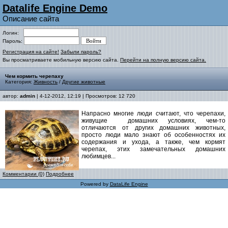
Datalife Engine Demo
Описание сайта
Логин:
Пароль:
Регистрация на сайте!
Забыли пароль?
Вы просматриваете мобильную версию сайта.
Перейти на полную версию сайта.
Чем кормить черепаху
Категория:
Живность
/
Другие животные
автор:
admin
| 4-12-2012, 12:19 | Просмотров: 12 720
Напрасно многие люди считают, что черепахи,
живущие домашних условиях, чем-то
отличаются от других домашних животных,
просто люди мало знают об особенностях их
содержания и ухода, а также, чем кормят
черепах, этих замечательных домашних
любимцев...
Комментарии (0)
Подробнее
Powered by
DataLife Engine